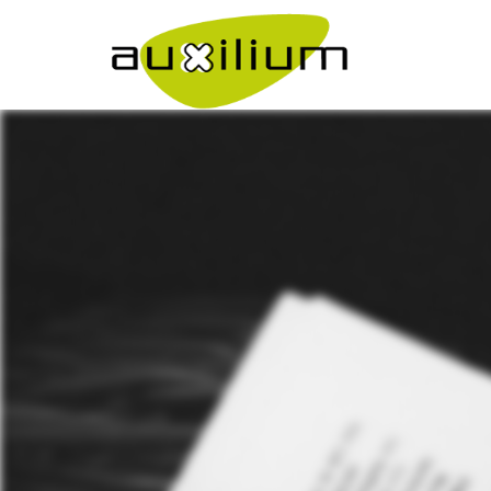
">
Come Lavoriamo
">
Lavora con noi
Bilancio sociale
Eventi
Media
">
Ebook