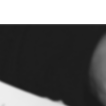
Contattaci
+39 0973 
info@coop