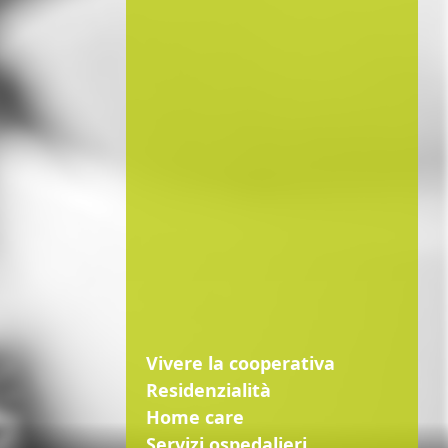
Vivere la cooperativa
Residenzialità
Home care
Servizi ospedalieri