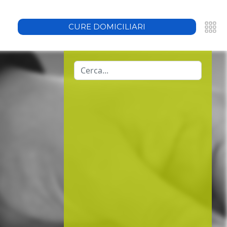
CURE DOMICILIARI
683908
Cerca...
auxilium.it