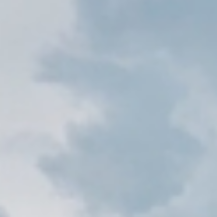
Contattaci
+39 0973 683908
info@coopauxilium.it