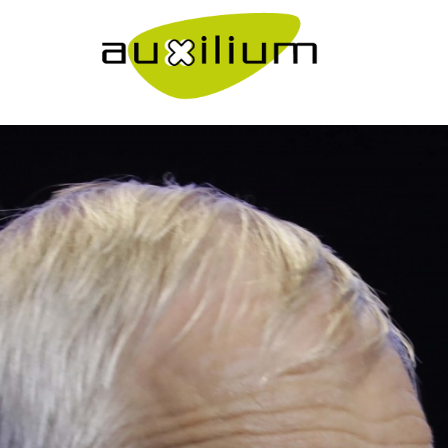
">
Come Lavoriamo
">
Lavora con noi
Bilancio sociale
Eventi
Media
">
Ebook