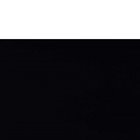
Contattaci
+39 0973 
info@coop