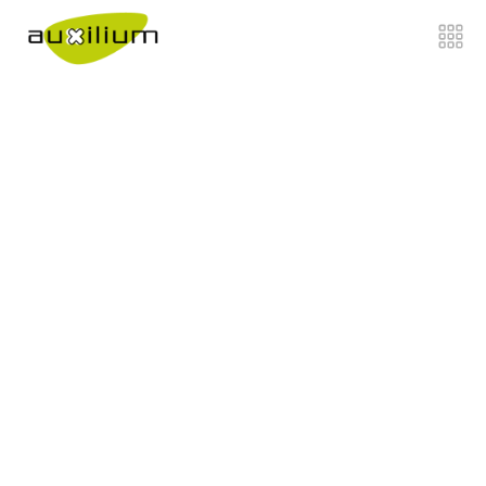
">
Home
Chi siamo
Di cosa ci occupiamo
Come Lavoriamo
Lavora con noi