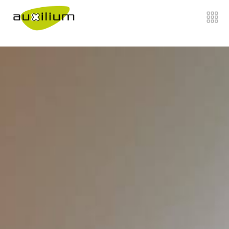
">
Home
Chi siamo
Di cosa ci occupiamo
Come Lavoriamo
Lavora con noi