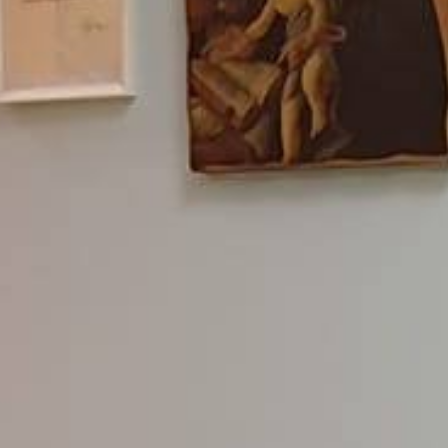
Contattaci
+39 0973 683908
info@coopauxilium.it