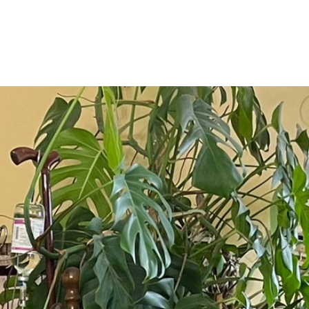
Contattaci
+39 0973 
info@coop