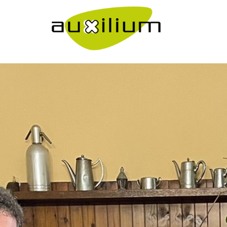
">
Come Lavoriamo
">
Lavora con noi
Bilancio sociale
Eventi
Media
">
Ebook