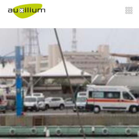
">
Home
Chi siamo
Di cosa ci occupiamo
">
Come Lavoriamo
">