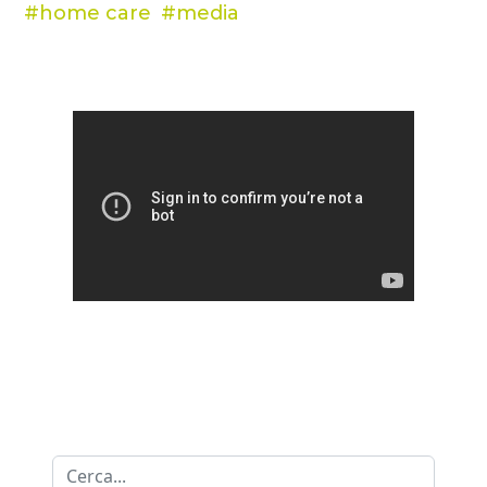
home care
media
Cerca...