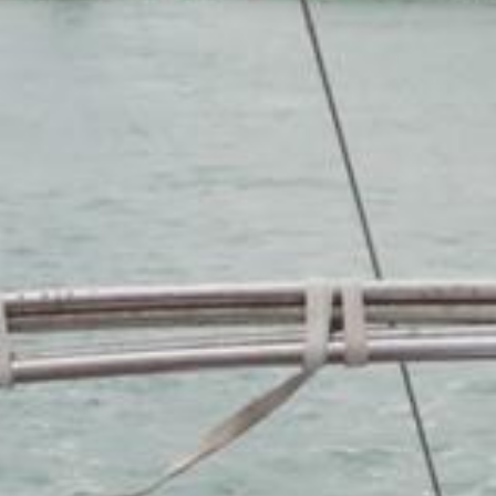
Lavora con noi
Bilancio sociale
Eventi
Media
">
Ebook
Cerca...