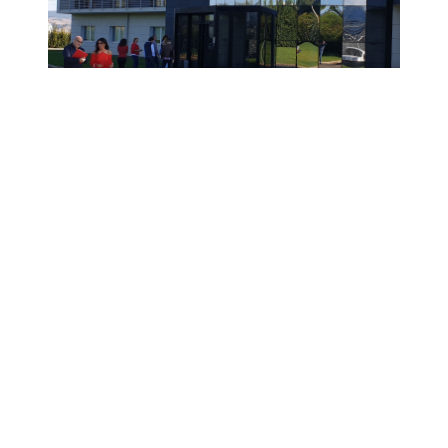
Auxilium è tra le prime 800
aziende in Italia ad
ottenere la certificazione
della parità di genere
Sabato, 16 Dicembre 2023 13:00